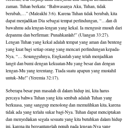
zaman. Tuhan berkata:
“
Bahwasanya Aku, Tuhan, tidak
berubah,…” (Maleakhi 3:6). Karena Tuhan tidak berubah, kita
dapat menjadikan Dia sebagai tempat perlindungan, “…dan di
bawahmu ada lengan-lengan
yang
kekal. Ia mengusir musuh dari
depanmu dan berfirman: Punahkanlah
!
” (Ulangan 33:27).
Lengan Tuhan yang kekal adalah tempat yang aman dan benteng
yang kuat bagi setiap orang yang mencari perlindungan kepada-
Nya, “…
Sesungguhnya, Engkaulah yang
telah
menjadikan
langit
dan bumi dengan kekuatan-
Mu yang besar
dan
dengan
lengan-Mu yang terentang. Tiada
suatu
apapun yang mustahil
untuk
–
Mu
!”
(Yeremia 32:17).
Seberapa besar pun masalah di dalam hidup ini, kita harus
percaya bahwa Tuhan yang kita sembah adalah Tuhan yang
berkuasa, yang sanggup menolong dan memulihkan kita, karena
tidak ada yang terlalu sukar bagi-Nya. Tuhan dapat menciptakan
dan menyediakan segala sesuatu yang kita butuhkan dalam hidup
ini, karena itu bergantunglah penuh pada lengan-Nya yang