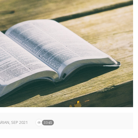
RIAN
,
SEP 2021
3345