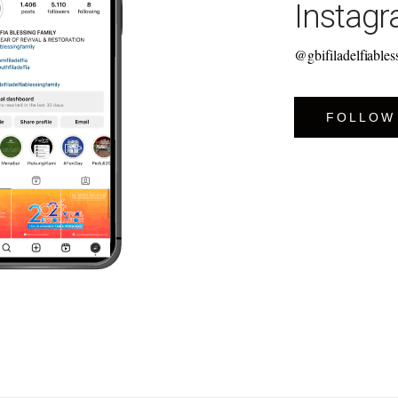
Instag
@gbifiladelfiables
FOLLOW