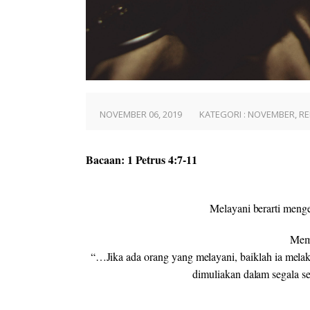
NOVEMBER 06, 2019
KATEGORI :
NOVEMBER
,
RE
Bacaan: 1 Petrus 4:7-11
Melayani berarti menge
Mem
“…Jika ada orang yang melayani, baiklah ia mela
dimuliakan dalam segala s