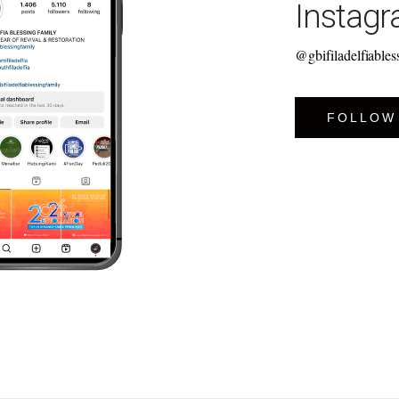
Instag
@gbifiladelfiables
FOLLOW