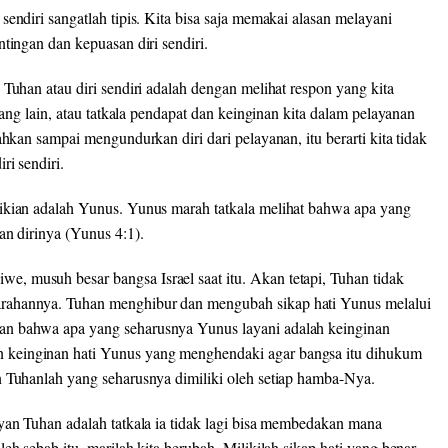
endiri sangatlah tipis. Kita bisa saja memakai alasan melayani
tingan dan kepuasan diri sendiri.
Tuhan atau diri sendiri adalah dengan melihat respon yang kita
rang lain, atau tatkala pendapat dan keinginan kita dalam pelayanan
ahkan sampai mengundurkan diri dari pelayanan, itu berarti kita tidak
ri sendiri.
mikian adalah Yunus. Yunus marah tatkala melihat bahwa apa yang
an dirinya (Yunus 4:1).
, musuh besar bangsa Israel saat itu. Akan tetapi, Tuhan tidak
rahannya. Tuhan menghibur dan mengubah sikap hati Yunus melalui
an bahwa apa yang seharusnya Yunus layani adalah keinginan
 keinginan hati Yunus yang menghendaki agar bangsa itu dihukum
n Tuhanlah yang seharusnya dimiliki oleh setiap hamba-Nya.
yan Tuhan adalah tatkala ia tidak lagi bisa membedakan mana
eh sebab itu, marilah kita berubah. Milikilah sikap hati yang benar.