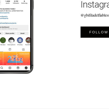
Instag
@gbifiladelfiables
FOLLOW