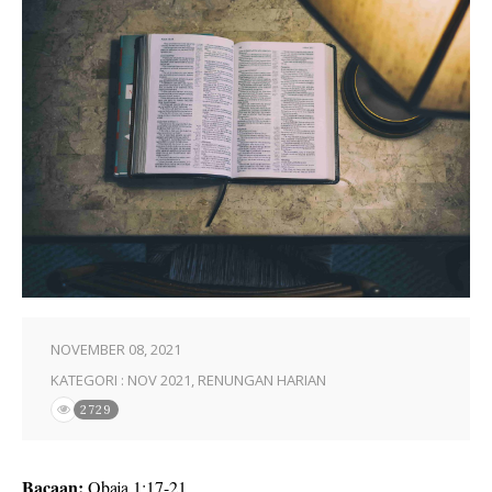
NOVEMBER 08, 2021
KATEGORI :
NOV 2021
,
RENUNGAN HARIAN
2729
Bacaan:
Obaja 1:17-21