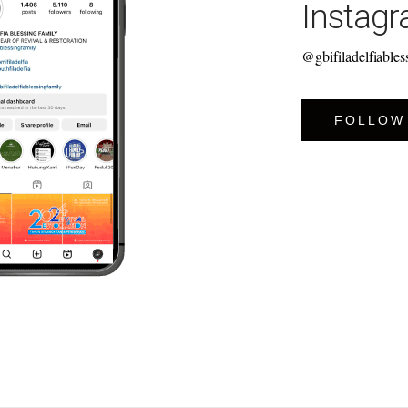
Instag
@gbifiladelfiables
FOLLOW