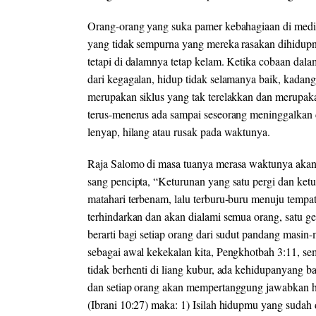
Orang-orang yang suka pamer kebahagiaan di media 
yang tidak sempurna yang mereka rasakan dihidupn
tetapi di dalamnya tetap kelam. Ketika cobaan dalam
dari kegagalan, hidup tidak selamanya baik, kadang
merupakan siklus yang tak terelakkan dan merupaka
terus-menerus ada sampai seseorang meninggalkan du
lenyap, hilang atau rusak pada waktunya.
Raja Salomo di masa tuanya merasa waktunya akan
sang pencipta, “Keturunan yang satu pergi dan ketur
matahari terbenam, lalu terburu-buru menuju tempat
terhindarkan dan akan dialami semua orang, satu gen
berarti bagi setiap orang dari sudut pandang masi
sebagai awal kekekalan kita, Pengkhotbah 3:11, s
tidak berhenti di liang kubur, ada kehidupanyang b
dan setiap orang akan mempertanggung jawabkan 
(Ibrani 10:27) maka: 1) Isilah hidupmu yang sudah