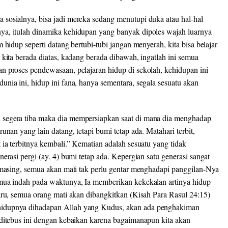
sosialnya, bisa jadi mereka sedang menutupi duka atau hal-hal
ya, itulah dinamika kehidupan yang banyak dipoles wajah luarnya
 hidup seperti datang bertubi-tubi jangan menyerah, kita bisa belajar
 kita berada diatas, kadang berada dibawah, ingatlah ini semua
n proses pendewasaan, pelajaran hidup di sekolah, kehidupan ini
nia ini, hidup ini fana, hanya sementara, segala sesuatu akan
 segera tiba maka dia mempersiapkan saat di mana dia menghadap
unan yang lain datang, tetapi bumi tetap ada. Matahari terbit,
 ia terbitnya kembali.” Kematian adalah sesuatu yang tidak
erasi pergi (ay. 4) bumi tetap ada. Kepergian satu generasi sangat
n-masing, semua akan mati tak perlu gentar menghadapi panggilan-Nya
emua indah pada waktunya, Ia memberikan kekekalan artinya hidup
aru, semua orang mati akan dibangkitkan (Kisah Para Rasul 24:15)
hidupnya dihadapan Allah yang Kudus, akan ada penghakiman
 ditebus ini dengan kebaikan karena bagaimanapun kita akan