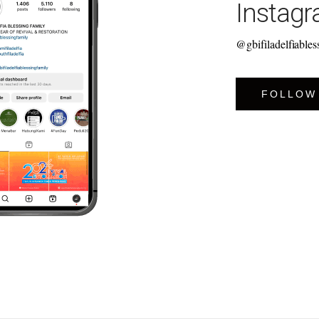
Instag
@gbifiladelfiables
FOLLOW