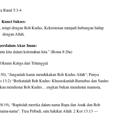
ra Rasul 5:3-4
Kunci Sukses:
 tetapi dengan Roh Kudus, Kekristenan menjadi hubungan hidup
dengan Allah.
erdalam Akar Iman:
u kita dalam kelemahan kita.” (Roma 8:26a)
knum Ketiga dari Tritunggal.
:30),
“Janganlah kamu mendukakan Roh Kudus Allah”
; Punya
is 13:2)
“Berkatalah Roh Kudus: Khususkanlah Barnabas dan Saulus
kau mendustai Roh Kudus… engkau bukan mendustai manusia,
28:19),
“Baptislah mereka dalam nama Bapa dan Anak dan Roh
nama-nama”. Tiga Pribadi, satu hakikat Allah. 2 Kor 13:13 —