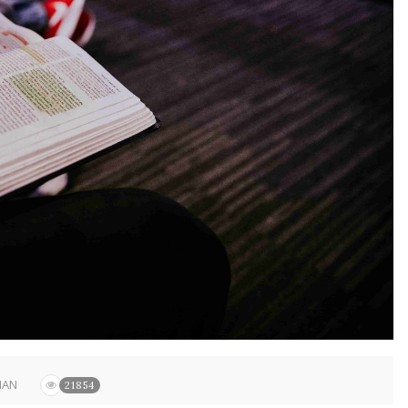
IAN
21854