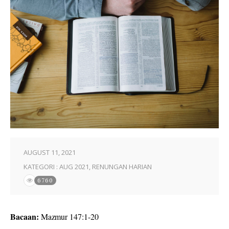
AUGUST 11, 2021
KATEGORI :
AUG 2021
,
RENUNGAN HARIAN
6760
Bacaan:
Mazmur 147:1-20