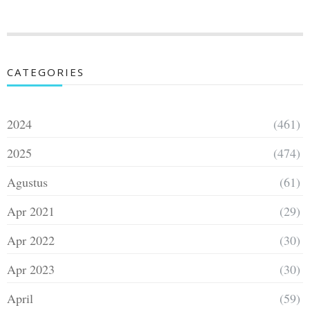
CATEGORIES
2024
(461)
2025
(474)
Agustus
(61)
Apr 2021
(29)
Apr 2022
(30)
Apr 2023
(30)
April
(59)