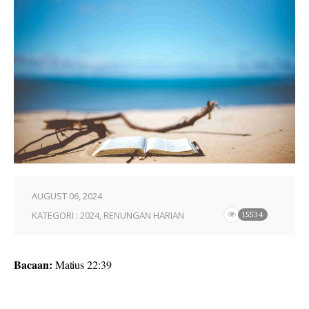
AUGUST 06, 2024
KATEGORI :
2024
,
RENUNGAN HARIAN
15534
Bacaan:
Matius 22:39