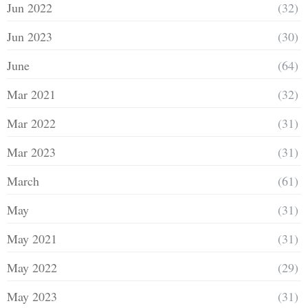
Jun 2022
(32)
Jun 2023
(30)
June
(64)
Mar 2021
(32)
Mar 2022
(31)
Mar 2023
(31)
March
(61)
May
(31)
May 2021
(31)
May 2022
(29)
May 2023
(31)