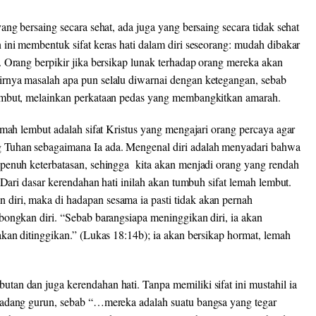
ng bersaing secara sehat, ada juga yang bersaing secara tidak sehat
ini membentuk sifat keras hati dalam diri seseorang: mudah dibakar
 Orang berpikir jika bersikap lunak terhadap orang mereka akan
rnya masalah apa pun selalu diwarnai dengan ketegangan, sebab
embut, melainkan perkataan pedas yang membangkitkan amarah.
emah lembut adalah sifat Kristus yang mengajari orang percaya agar
Tuhan sebagaimana Ia ada. Mengenal diri adalah menyadari bahwa
 penuh keterbatasan, sehingga kita akan menjadi orang yang rendah
 Dari dasar kerendahan hati inilah akan tumbuh sifat lemah lembut.
iri, maka di hadapan sesama ia pasti tidak akan pernah
bongkan diri. “Sebab barangsiapa meninggikan diri, ia akan
kan ditinggikan.” (Lukas 18:14b); ia akan bersikap hormat, lemah
an dan juga kerendahan hati. Tanpa memiliki sifat ini mustahil ia
padang gurun, sebab “…mereka adalah suatu bangsa yang tegar