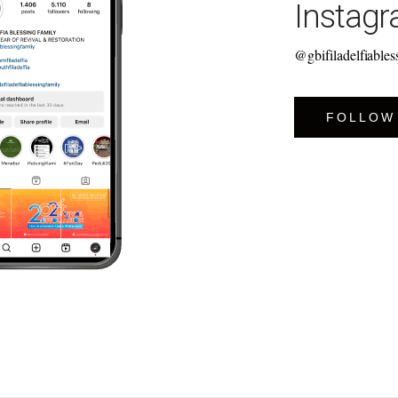
Instag
@gbifiladelfiables
FOLLOW