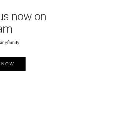
 us now on
ram
singfamily
 NOW