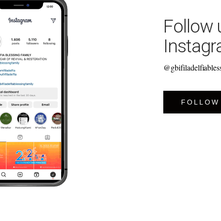
Follow
Instag
@gbifiladelfiables
FOLLOW