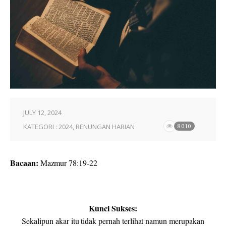
JULY 12, 2024
KATEGORI :
2024
,
RENUNGAN HARIAN
8010
Bacaan:
Mazmur
78:
19-22
Kunci Sukses:
Sekalipun akar itu tidak pernah terlihat namun merupakan