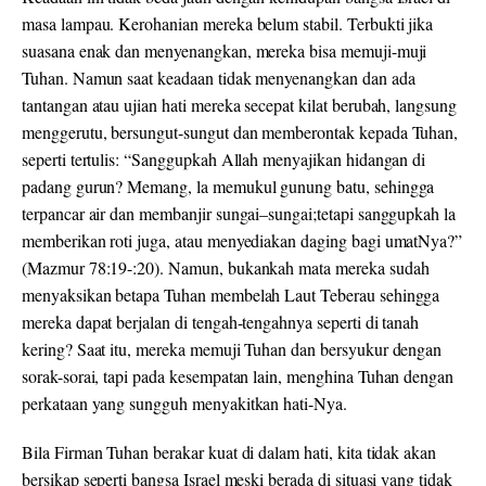
masa lampau. Kerohanian mereka belum stabil. Terbukti jika
suasana enak dan menyenangkan, mereka bisa memuji-muji
Tuhan. Namun saat keadaan tidak menyenangkan dan ada
tantangan atau ujian hati mereka secepat kilat berubah, langsung
menggerutu, bersungut-sungut dan memberontak kepada Tuhan,
seperti tertulis:
“
Sanggupkah Allah
menyajikan
hidangan di
padang gurun? Memang, la memukul gunung
batu, sehingga
terpancar air dan
membanjir sungai
–
sungai;tetapi sanggupkah
la
memberikan
roti juga
,
atau
menyediakan daging bagi umatNya
?”
(Mazmur
78
:
19-:20
). Namun, bukankah mata mereka sudah
menyaksikan betapa Tuhan membelah Laut Teberau sehingga
mereka dapat berjalan di tengah-tengahnya seperti di tanah
kering? Saat itu, mereka memuji Tuhan dan bersyukur dengan
sorak-sorai, tapi pada kesempatan lain, menghina Tuhan dengan
perkataan yang sungguh menyakitkan hati-Nya.
Bila Firman Tuhan berakar kuat di dalam hati, kita tidak akan
bersikap seperti bangsa Israel meski berada di situasi yang tidak