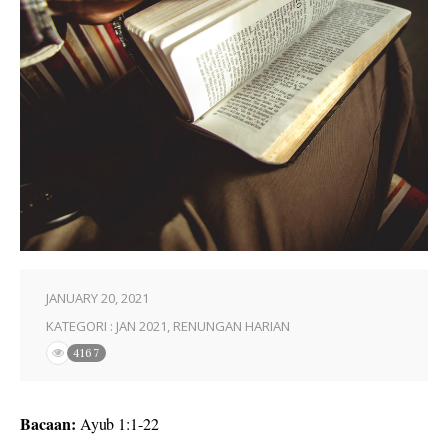
JANUARY 20, 2021
KATEGORI :
JAN 2021
,
RENUNGAN HARIAN
4167
Bacaan:
Ayub 1:1-22