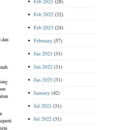
Feb 2021
(28)
Feb 2022
(32)
Feb 2023
(24)
u dan
February
(57)
Jan 2021
(31)
Jan 2022
(31)
penuh
Jan 2023
(31)
Sang
pun
January
(42)
hiran
Jul 2021
(31)
an
Jul 2022
(31)
eperti
ngin