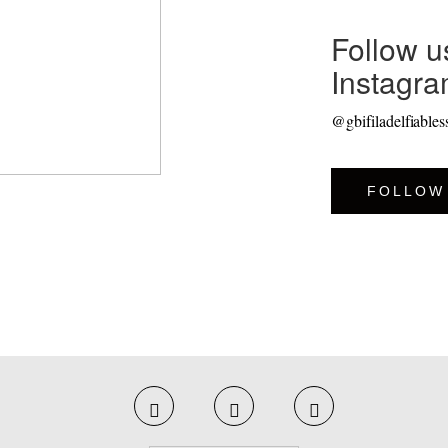
Follow u
Instagr
@gbifiladelfiables
FOLLOW