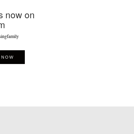
s now on
am
singfamily
 NOW