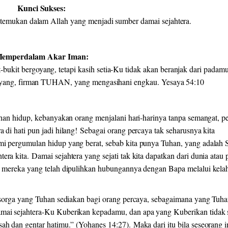
Kunci Sukses:
a temukan dalam Allah yang menjadi sumber damai sejahtera.
emperdalam Akar Iman:
ukit bergoyang, tetapi kasih setia-Ku tidak akan beranjak dari padam
goyang, firman TUHAN, yang mengasihani engkau. Yesaya 54:10
lahan hidup, kebanyakan orang menjalani hari-harinya tanpa semangat, 
 di hati pun jadi hilang! Sebagai orang percaya tak seharusnya kita
mi pergumulan hidup yang berat, sebab kita punya Tuhan, yang adalah 
ra kita. Damai sejahtera yang sejati tak kita dapatkan dari dunia atau 
eh mereka yang telah dipulihkan hubungannya dengan Bapa melalui kela
ri sorga yang Tuhan sediakan bagi orang percaya, sebagaimana yang Tuh
amai sejahtera-Ku Kuberikan kepadamu, dan apa yang Kuberikan tidak s
ah dan gentar hatimu.” (Yohanes 14:27). Maka dari itu bila seseorang i