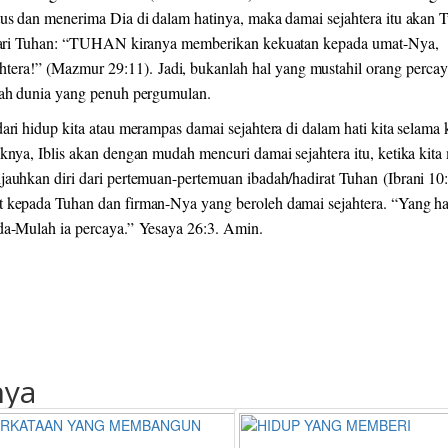
tus dan menerima Dia di dalam hatinya, maka damai sejahtera itu akan 
n dari Tuhan: “TUHAN kiranya memberikan kekuatan kepada umat-Nya,
ra!” (Mazmur 29:11). Jadi, bukanlah hal yang mustahil orang percay
gah dunia yang penuh pergumulan.
ri hidup kita atau merampas damai sejahtera di dalam hati kita selama k
knya, Iblis akan dengan mudah mencuri damai sejahtera itu, ketika kita
auhkan diri dari pertemuan-pertemuan ibadah/hadirat Tuhan (Ibrani 10:
t kepada Tuhan dan firman-Nya yang beroleh damai sejahtera. “Yang ha
da-Mulah ia percaya.” Yesaya 26:3. Amin.
nya