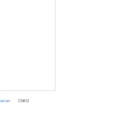
arian
3812