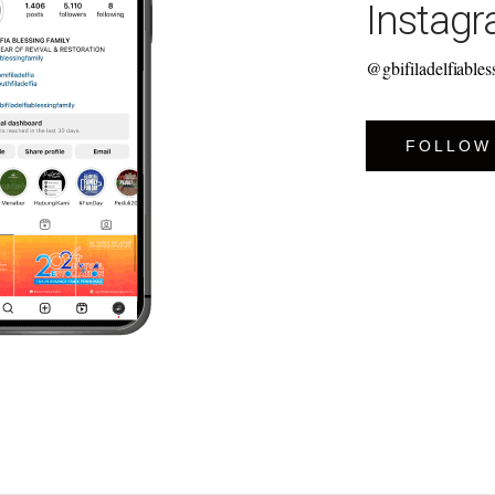
Instag
@gbifiladelfiables
FOLLOW