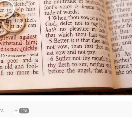
AN
978