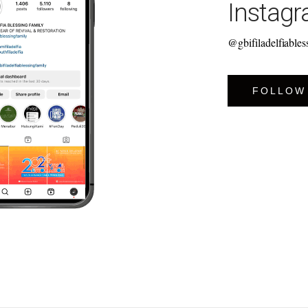
Instag
@gbifiladelfiables
FOLLOW