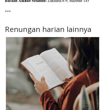
Bacaan Alkitab Setahun:
Zakharia 8-9; Mazmur 145
***
Renungan harian lainnya