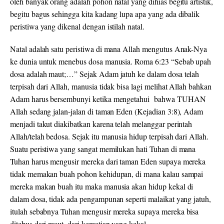
oleh banyak orang adalah pohon natal yang dihias begitu artistik,
begitu bagus sehingga kita kadang lupa apa yang ada dibalik
peristiwa yang dikenal dengan istilah natal.
Natal adalah satu peristiwa di mana Allah mengutus Anak-Nya
ke dunia untuk menebus dosa manusia. Roma 6:23 “Sebab upah
dosa adalah maut;…” Sejak Adam jatuh ke dalam dosa telah
terpisah dari Allah, manusia tidak bisa lagi melihat Allah bahkan
Adam harus bersembunyi ketika mengetahui bahwa TUHAN
Allah sedang jalan-jalan di taman Eden (Kejadian 3:8), Adam
menjadi takut diakibatkan karena telah melanggar perintah
Allah/telah bedosa. Sejak itu manusia hidup terpisah dari Allah.
Suatu peristiwa yang sangat memilukan hati Tuhan di mana
Tuhan harus mengusir mereka dari taman Eden supaya mereka
tidak memakan buah pohon kehidupan, di mana kalau sampai
mereka makan buah itu maka manusia akan hidup kekal di
dalam dosa, tidak ada pengampunan seperti malaikat yang jatuh,
itulah sebabnya Tuhan mengusir mereka supaya mereka bisa
ditebus dari maut, dari kematian yang kekal.