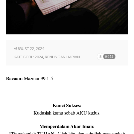
AUGUST 22, 2024
KATEGORI :
2024
,
RENUNGAN HARIAN
9652
Bacaan:
Mazmur 99:1-5
Kunci Sukses:
Kuduslah kamu sebab AKU kudus.
Memperdalam Akar Iman:
“Tinggikanlah TUHAN, Allah kita, dan sujudlah menyembah