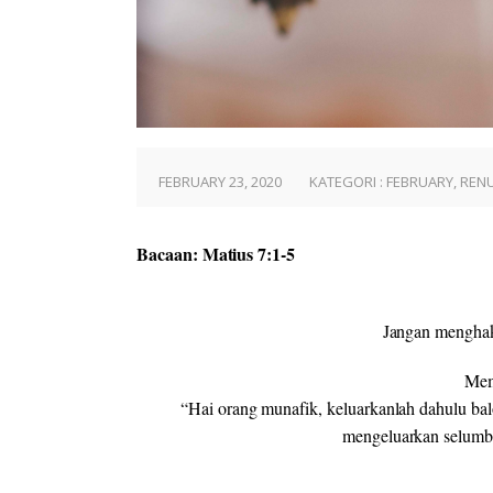
FEBRUARY 23, 2020
KATEGORI :
FEBRUARY
,
REN
Bacaan: Matius 7:1-5
Jangan menghak
Mem
“Hai orang munafik, keluarkanlah dahulu ba
mengeluarkan selumba