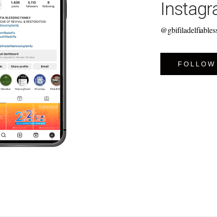
Instag
@gbifiladelfiables
FOLLOW