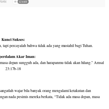
RIAN
12448
Kunci Sukses:
u, tapi percayalah bahwa tidak ada yang mustahil bagi Tuhan
.
erdalam Akar Iman:
 masa depan sungguh ada, dan harapanmu tidak akan hilang
.”
Amsal
23:17b-18
sangatlah wajar bila banyak orang mengalami ketakutan dan
ngan nada pesimis mereka berkata, “
Tidak
ada
masa
depan
,
masa