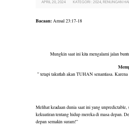
APRIL 20, 2024
KATEGORI :
2024
,
RENUNGAN HA
Bacaan:
Amsal 23:17-18
Mungkin saat ini kita mengalami jalan bunt
Memp
” tetapi takutlah akan TUHAN senantiasa. Karena
Melihat keadaan dunia saat ini yang
unpredictable,
kekuatiran tentang hidup mereka di masa depan. De
depan
semakin
suram
!”