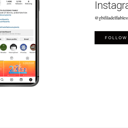
Instag
@gbifiladelfiables
FOLLOW