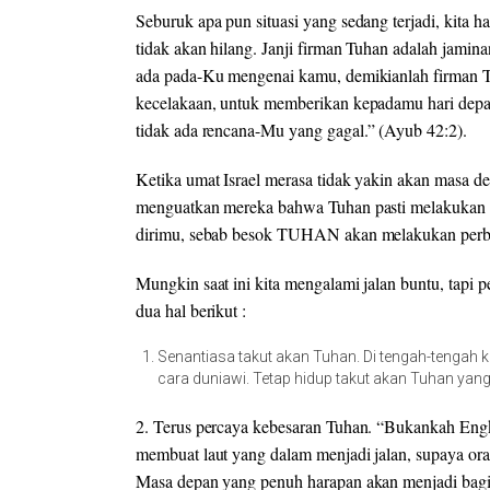
Seburuk apa pun situasi yang sedang terjadi
,
kita h
tidak akan hilang. Janji firman Tuhan adalah jaminan
ada
pada
-Ku mengenai kamu, demikianlah
firman
kecelakaan
,
untuk memberikan kepadamu
hari dep
tidak
ada
rencana-
Mu yang
gagal.
” (Ayub
42
:
2)
.
Ketika umat Israel merasa tidak yakin akan masa 
menguatkan mereka bahwa Tuhan
pasti
melakukan 
dirimu,
sebab
besok
TUHAN akan melakukan perb
Mungkin saat ini kita mengalami jalan buntu, tapi
dua hal berikut :
Senantiasa takut akan Tuhan. Di tengah-tengah 
cara duniawi. Tetap hidup takut akan Tuhan ya
2.
Terus percaya kebesaran Tuhan.
“
Bukankah Eng
membuat laut
yang
dalam menjadi jalan
,
supaya
or
Masa depan yang penuh harapan akan menjadi bagia