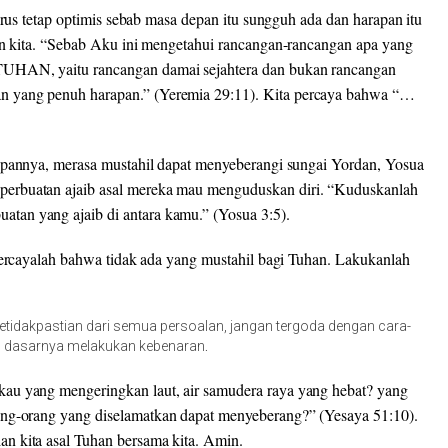
arus tetap optimis sebab masa depan itu sungguh ada dan harapan itu
 kita. “
Sebab Aku
ini mengetahui rancangan
-rancangan
apa
yang
TUHAN,
yaitu rancangan damai sejahtera dan bukan rancangan
an
yang
penuh
harapan
.” (Yeremia 29:11)
.
Kita percaya bahwa “…
depannya, merasa mustahil dapat menyeberangi sungai Yordan
,
Yosua
perbuatan
ajaib
asal mereka
mau
menguduskan diri.
“
Kuduskanlah
uatan
yang
ajaib
di antara
kamu.” (Yosua 3:5)
.
 percayalah bahwa tidak ada yang mustahil bagi Tuhan. Lakukanlah
ketidakpastian dari semua persoalan, jangan tergoda dengan cara-
ng dasarnya melakukan kebenaran
.
kau yang
mengeringkan
laut, air samudera raya
yang hebat
? yang
ang
-orang yang
diselamatkan dapat
menyeberang?” (Yesaya
51:10)
.
n kita asal Tuhan bersama kita. Amin
.